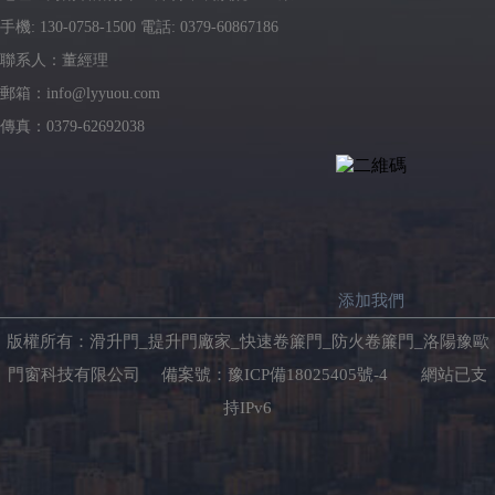
手機: 130-0758-1500 電話: 0379-60867186
聯系人：董經理
郵箱：info@lyyuou.com
傳真：0379-62692038
添加我們
版權所有：滑升門_提升門廠家_快速卷簾門_防火卷簾門_洛陽豫歐
門窗科技有限公司 備案號：
豫ICP備18025405號-4
網站已支
持IPv6