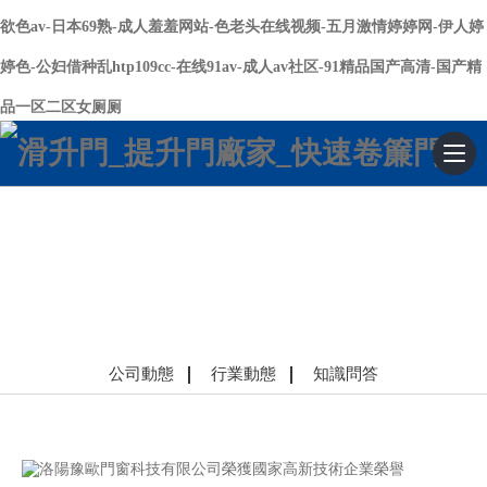
欲色av-日本69熟-成人羞羞网站-色老头在线视频-五月激情婷婷网-伊人婷
婷色-公妇借种乱htp109cc-在线91av-成人av社区-91精品国产高清-国产精
品一区二区女厕厕
專注于工業非標門行業
資訊中心
/
中文
EN
您的位置：
首頁
>
資訊中心
130-0758-1500
公司動態
行業動態
知識問答