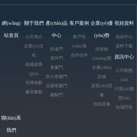
網(wǎng)
關于我們
產(chǎn)品
客戶案例
企業(yè)優
視頻資料
站首頁
中心
(yōu)勢
公司簡介
客戶現
視頻中心
企業(yè)文
(xiàn)場
資料下載
快速門
技術創
化
合作伙伴
資訊中心
滑升門
(chuàng)新
組織架構
卷簾門
生產(chǎn)
公司動態
(gòu)
防火卷簾門
設備
(tài)
領導致辭
抗爆卷簾門
資質(zhì)證
行業(yè)動
廠房廠貌
鋼制門
書
態(tài)
...
技術證書
知識問答
聯(lián)系
我們