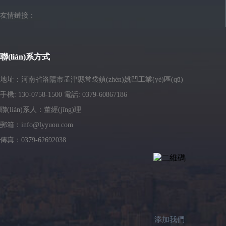
友情鏈接：
聯(lián)系方式
地址：河南省洛陽市孟津縣常袋鎮(zhèn)姚凹工業(yè)區(qū)
手機: 130-0758-1500 電話: 0379-60867186
聯(lián)系人：董經(jīng)理
郵箱：info@lyyuou.com
傳真：0379-62692038
添加我們