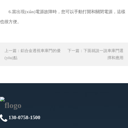
6.當出現(xiàn)電源故障時，您可以手動打開和關閉電源，這樣
也很方便。
上一篇：
鋁合金透視車庫門的優
下一篇：
下面就說一說車庫門選
(yōu)點
擇和應用
130-0758-1500