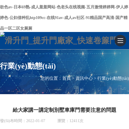
欲色av-日本69熟-成人羞羞网站-色老头在线视频-五月激情婷婷网-伊人婷
婷色-公妇借种乱htp109cc-在线91av-成人av社区-91精品国产高清-国产精
品一区二区女厕厕
專注于工業(yè)非標門行業(yè)
行業(yè)動態(tài)
/
中文
EN
您的位置：
首頁
>
資訊中心
>
行業(yè)動態(tài)
130-0758-1500
給大家講一講定制別墅車庫門需要注意的問題
發(fā)布時間：2022-01-07 瀏覽：12411次